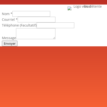
Nom
*
Courriel
*
Téléphone (Facultatif)
Message
Envoyer