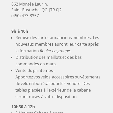
862 Montée Laurin,
Saint-Eustache, QC J7R 0J2
(450) 473-3357
9h à 10h ​
Remise des cartes aux anciens membres. Les
nouveaux membres auront leur carte après
la formation
Rouler en groupe
.
Distribution des maillots et des bas
commandés en mars. ​
Vente du printemps :
Apportez vos vélos, accessoires ou vêtements
de vélo en bon état pour les vendre. Des
tables placées à l’extérieur de la cabane
seront mises à votre disposition.
10h30 à 12h
Déjeuner Cabane à sucre