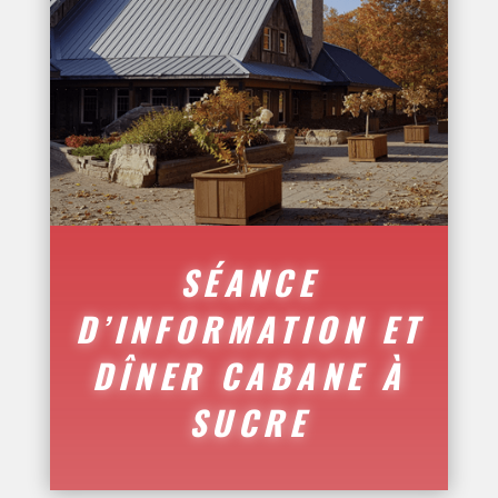
SÉANCE
D’INFORMATION ET
DÎNER CABANE À
SUCRE